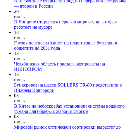
В Челябинске открылся завод по переработке тетрапака
— второй в России
20
июль
В Лондоне открылась первая в мире сауна, которая
работает на мусоре
13
июль
Грузия перенесла запрет на пластиковые бутылки в
общепите до 2031 года
13
июль
Челябинская область показала экопроекты на
ИННОПРОМ
13
июль
Бункеровоз на шасси SOLLERS TR-80 представили в
Нижнем Новгороде
03
июль
В Китае на небоскрёбах установили системы водяного
тумана для борьбы с жарой и смогом
03
июль
Мировой рынок оптической сортировки вырастет до