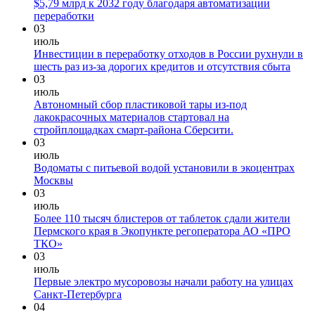
$5,79 млрд к 2032 году благодаря автоматизации
переработки
03
июль
Инвестиции в переработку отходов в России рухнули в
шесть раз из-за дорогих кредитов и отсутствия сбыта
03
июль
Автономный сбор пластиковой тары из-под
лакокрасочных материалов стартовал на
стройплощадках смарт-района Сберсити.
03
июль
Водоматы с питьевой водой установили в экоцентрах
Москвы
03
июль
Более 110 тысяч блистеров от таблеток сдали жители
Пермского края в Экопункте регоператора АО «ПРО
ТКО»
03
июль
Первые электро мусоровозы начали работу на улицах
Санкт-Петербурга
04