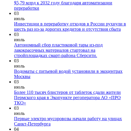
$5,79 млрд к 2032 году благодаря автоматизации
переработки
03
июль
Инвестиции в переработку отходов в России рухнули в
шесть раз из-за дорогих кредитов и отсутствия сбыта
03
июль
Автономный сбор пластиковой тары из-под
лакокрасочных материалов стартовал на
стройплощадках смарт-района Сберсити.
03
июль
Водоматы с питьевой водой установили в экоцентрах
Москвы
03
июль
Более 110 тысяч блистеров от таблеток сдали жители
Пермского края в Экопункте регоператора АО «ПРО
ТКО»
03
июль
Первые электро мусоровозы начали работу на улицах
Санкт-Петербурга
04