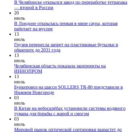
В Челябинске открылся завод по переработке тетрапака
— второй в России
20
июль
В Лондоне открылась первая в мире сауна, которая
работает на мусоре
13
июль
Грузия перенесла запрет на пластиковые бутылки в
общепите до 2031 года
13
июль
Челябинская область показала экопроекты на
ИННОПРОМ
13
июль
Бункеровоз на шасси SOLLERS TR-80 представили в
Нижнем Новгороде
03
июль
В Китае на небоскрёбах установили системы водяного
тумана для борьбы с жарой и смогом
03
июль
Мировой рынок оптической сортировки вырастет до