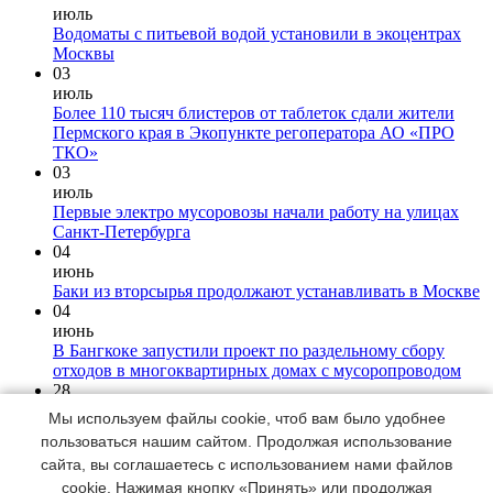
июль
Водоматы с питьевой водой установили в экоцентрах
Москвы
03
июль
Более 110 тысяч блистеров от таблеток сдали жители
Пермского края в Экопункте регоператора АО «ПРО
ТКО»
03
июль
Первые электро мусоровозы начали работу на улицах
Санкт-Петербурга
04
июнь
Баки из вторсырья продолжают устанавливать в Москве
04
июнь
В Бангкоке запустили проект по раздельному сбору
отходов в многоквартирных домах с мусоропроводом
28
мая
Мы используем файлы cookie, чтоб вам было удобнее
Нейросеть выявила большое количество пластикового
пользоваться нашим сайтом. Продолжая использование
мусора в природном заповеднике Дагестана
сайта, вы соглашаетесь с использованием нами файлов
28
cookie. Нажимая кнопку «Принять» или продолжая
мая