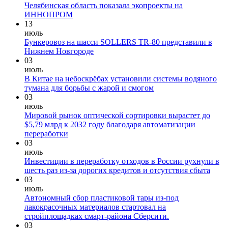
Челябинская область показала экопроекты на
ИННОПРОМ
13
июль
Бункеровоз на шасси SOLLERS TR-80 представили в
Нижнем Новгороде
03
июль
В Китае на небоскрёбах установили системы водяного
тумана для борьбы с жарой и смогом
03
июль
Мировой рынок оптической сортировки вырастет до
$5,79 млрд к 2032 году благодаря автоматизации
переработки
03
июль
Инвестиции в переработку отходов в России рухнули в
шесть раз из-за дорогих кредитов и отсутствия сбыта
03
июль
Автономный сбор пластиковой тары из-под
лакокрасочных материалов стартовал на
стройплощадках смарт-района Сберсити.
03