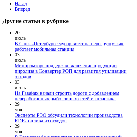
Назад
Вперед
Другие статьи в рубрике
20
июль
В Санкт-Петербурге мусор возят на перегрузку: как
работает мобильная станция
03
июль
Минпромторг поддержал включение продукции
пиролиза в Конвертер РОП для развития утилизации
отходов
03
июль
На Гавайях начали строить дороги с добавлением
переработанных рыболовных сетей из пластика
29
мая
Эксперты РЭО обсудили технологии производства
RDF-топлива из отходов
29
мая