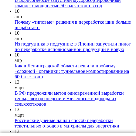
В Борисоглебске запустили мусоросортировочный
комплекс мощностью 50 тысяч тонн в год
10
апр
Почему «типовые» решения в переработке шин больше
не работают
10
апр
Из подгузника в подгузник: в Японии запустили пилот
по переработке использованной продукции в новую
10
апр
Как в Ленинградской области решили проблему
«сложной» органики: туннельное компостирование на
600 тыс. тонн
13
март
В РФ предложили метод одновременной выработки
тепла, электроэнергии и «зеленого» водорода из
сельхозотходов
13
март
Российские ученые нашли способ переработки
текстильных отходов в материалы для энергетики
13