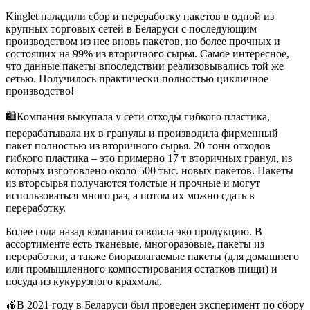
Kinglet наладили сбор и переработку пакетов в одной из
крупных торговых сетей в Беларуси с последующим
производством из нее вновь пакетов, но более прочных и
состоящих на 99% из вторичного сырья. Самое интересное,
что данные пакеты впоследствии реализовывались той же
сетью. Получилось практически полностью цикличное
производство!
🛍Компания выкупала у сети отходы гибкого пластика,
перерабатывала их в гранулы и производила фирменный
пакет полностью из вторичного сырья. 20 тонн отходов
гибкого пластика – это примерно 17 т вторичных гранул, из
которых изготовлено около 500 тыс. новых пакетов. Пакеты
из вторсырья получаются толстые и прочные и могут
использоваться много раз, а потом их можно сдать в
переработку.
Более года назад компания освоила эко продукцию. В
ассортименте есть тканевые, многоразовые, пакеты из
переработки, а также биоразлагаемые пакеты (для домашнего
или промышленного компостирования остатков пищи) и
посуда из кукурузного крахмала.
🍎В 2021 году в Беларуси был проведен эксперимент по сбору