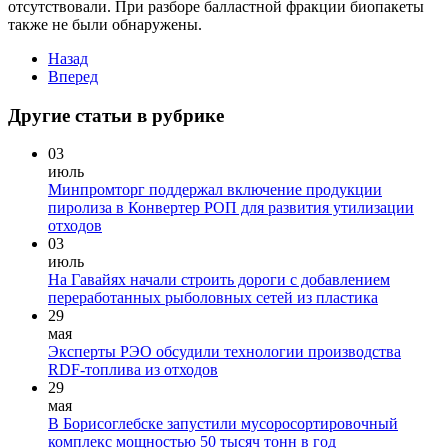
отсутствовали. При разборе балластной фракции биопакеты
также не были обнаружены.
Назад
Вперед
Другие статьи в рубрике
03
июль
Минпромторг поддержал включение продукции
пиролиза в Конвертер РОП для развития утилизации
отходов
03
июль
На Гавайях начали строить дороги с добавлением
переработанных рыболовных сетей из пластика
29
мая
Эксперты РЭО обсудили технологии производства
RDF-топлива из отходов
29
мая
В Борисоглебске запустили мусоросортировочный
комплекс мощностью 50 тысяч тонн в год