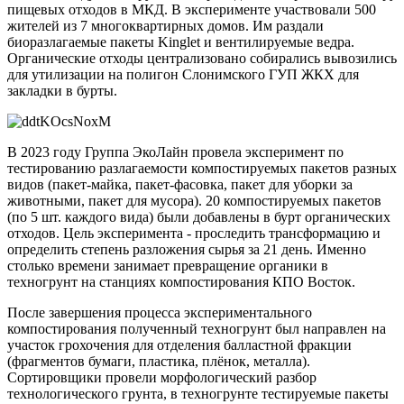
пищевых отходов в МКД. В эксперименте участвовали 500
жителей из 7 многоквартирных домов. Им раздали
биоразлагаемые пакеты Kinglet и вентилируемые ведра.
Органические отходы централизовано собирались вывозились
для утилизации на полигон Слонимского ГУП ЖКХ для
закладки в бурты.
В 2023 году Группа ЭкоЛайн провела эксперимент по
тестированию разлагаемости компостируемых пакетов разных
видов (пакет-майка, пакет-фасовка, пакет для уборки за
животными, пакет для мусора). 20 компостируемых пакетов
(по 5 шт. каждого вида) были добавлены в бурт органических
отходов. Цель эксперимента - проследить трансформацию и
определить степень разложения сырья за 21 день. Именно
столько времени занимает превращение органики в
техногрунт на станциях компостирования КПО Восток.
После завершения процесса экспериментального
компостирования полученный техногрунт был направлен на
участок грохочения для отделения балластной фракции
(фрагментов бумаги, пластика, плёнок, металла).
Сортировщики провели морфологический разбор
технологического грунта, в техногрунте тестируемые пакеты