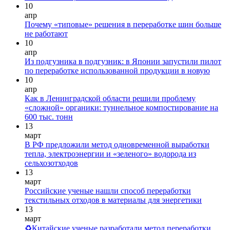
10
апр
Почему «типовые» решения в переработке шин больше
не работают
10
апр
Из подгузника в подгузник: в Японии запустили пилот
по переработке использованной продукции в новую
10
апр
Как в Ленинградской области решили проблему
«сложной» органики: туннельное компостирование на
600 тыс. тонн
13
март
В РФ предложили метод одновременной выработки
тепла, электроэнергии и «зеленого» водорода из
сельхозотходов
13
март
Российские ученые нашли способ переработки
текстильных отходов в материалы для энергетики
13
март
♻Китайские ученые разработали метод переработки