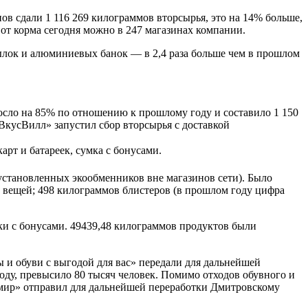
ов сдали 1 116 269 килограммов вторсырья, это на 14% больше,
 от корма сегодня можно в 247 магазинах компании.
тылок и алюминиевых банок — в 2,4 раза больше чем в прошлом
осло на 85% по отношению к прошлому году и составило 1 150
 «ВкусВилл» запустил сбор вторсырья с доставкой
рт и батареек, сумка с бонусами.
 установленных экообменников вне магазинов сети). Было
их вещей; 498 килограммов блистеров (в прошлом году цифра
ки с бонусами. 49439,48 килограммов продуктов были
 и обуви с выгодой для вас» передали для дальнейшей
оду, превысило 80 тысяч человек. Помимо отходов обувного и
 мир» отправил для дальнейшей переработки Дмитровскому