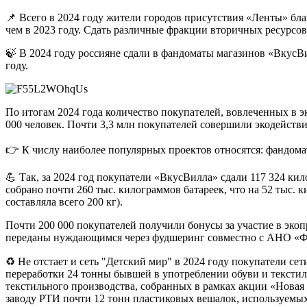
📌 Всего в 2024 году жители городов присутствия «Ленты» бла
чем в 2023 году. Сдать различные фракции вторичных ресурсов
🍃 В 2024 году россияне сдали в фандоматы магазинов «ВкусВи
году.
По итогам 2024 года количество покупателей, вовлеченных в 
000 человек. Почти 3,3 млн покупателей совершили экодействие
👉 К числу наиболее популярных проектов относятся: фандомат
💪 Так, за 2024 год покупатели «ВкусВилла» сдали 117 324 ки
собрано почти 260 тыс. килограммов батареек, что на 52 тыс.
составляла всего 200 кг).
Почти 200 000 покупателей получили бонусы за участие в эко
переданы нуждающимся через фудшеринг совместно с АНО «
♻ Не отстает и сеть "Детский мир" в 2024 году покупатели се
переработки 24 тонны бывшей в употреблении обуви и текстиля
текстильного производства, собранных в рамках акции «Новая
заводу РТИ почти 12 тонн пластиковых вешалок, используемых 