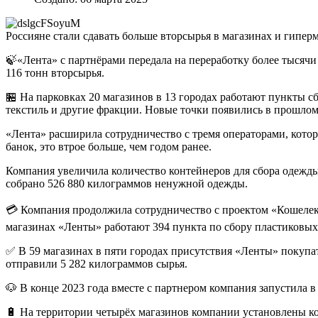
Россияне стали сдавать больше вторсырья в магазинах и гипер
🍃«Лента» с партнёрами передала на переработку более тысячи 
116 тонн вторсырья.
🏪 На парковках 20 магазинов в 13 городах работают пункты сб
текстиль и другие фракции. Новые точки появились в прошлом
«Лента» расширила сотрудничество с тремя операторами, кото
банок, это втрое больше, чем годом ранее.
Компания увеличила количество контейнеров для сбора одежды
собрано 526 880 килограммов ненужной одежды.
💳 Компания продолжила сотрудничество с проектом «Кошелек»
магазинах «Ленты» работают 394 пункта по сбору пластиковых 
✅ В 59 магазинах в пяти городах присутствия «Ленты» покупа
отправили 5 282 килограммов сырья.
🐶 В конце 2023 года вместе с партнером компания запустила в
🔋 На территории четырёх магазинов компании установлены ко