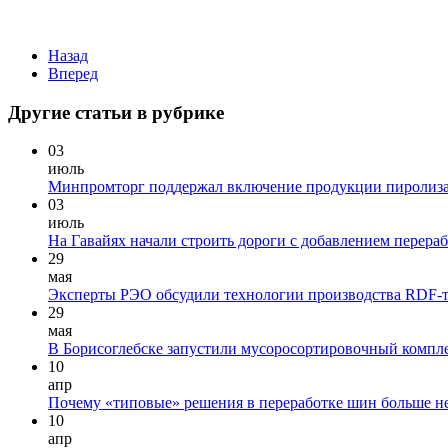
Назад
Вперед
Другие статьи в рубрике
03
июль
Минпромторг поддержал включение продукции пиролиза 
03
июль
На Гавайях начали строить дороги с добавлением перера
29
мая
Эксперты РЭО обсудили технологии производства RDF-т
29
мая
В Борисоглебске запустили мусоросортировочный компле
10
апр
Почему «типовые» решения в переработке шин больше н
10
апр